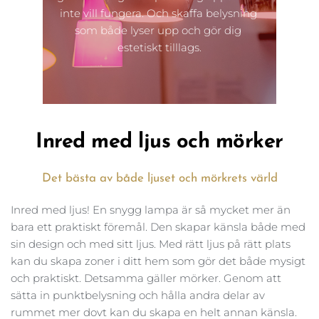
inte vill fungera. Och skaffa belysning 
som både lyser upp och gör dig 
estetiskt tilllags.
Inred med ljus och mörker
Det bästa av både ljuset och mörkrets värld
Inred med ljus! En snygg lampa är så mycket mer än 
bara ett praktiskt föremål. Den skapar känsla både med 
sin design och med sitt ljus. Med rätt ljus på rätt plats 
kan du skapa zoner i ditt hem som gör det både mysigt 
och praktiskt. Detsamma gäller mörker. Genom att 
sätta in punktbelysning och hålla andra delar av 
rummet mer dovt kan du skapa en helt annan känsla. 