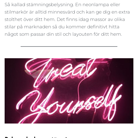
Så kallad stämningsbelysning. En neonlampa eller 
stilmarkör är alltid minnesvärd och kan ge dig en extra 
stolthet över ditt hem. Det finns idag massor av olika 
stilar på marknaden så du kommer definitivt hitta 
något som passar din stil och layouten för ditt hem.