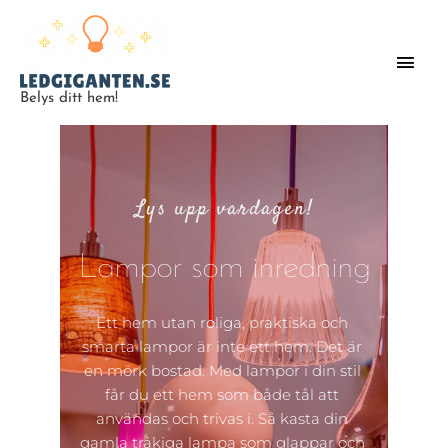
Belys ditt hem!
Lys upp vardagen!
Lampor som inredning
Ett hem utan roliga, praktiska och 
smarta lampor är inte ett hem. Det är 
en mörk bostad. Med lampor i din stil 
får du ett hem som både tål att 
användas och trivas i. Så kasta din 
gamla tråkiga lampa som glappar och 